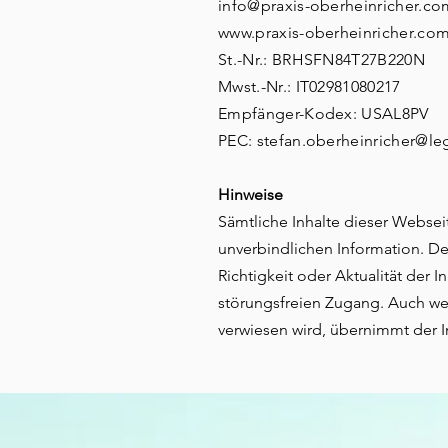
info@
praxis-oberheinricher.co
www.praxis-oberheinricher.co
St.-Nr.: BRHSFN84T27B220N
Mwst.-Nr.: IT02981080217
Empfänger-Kodex: USAL8PV
PEC:
stefan.oberheinricher@leg
Hinweise
Sämtliche Inhalte dieser Websei
unverbindlichen Information. De
Richtigkeit oder Aktualität der
störungsfreien Zugang. Auch wenn
verwiesen wird, übernimmt der I